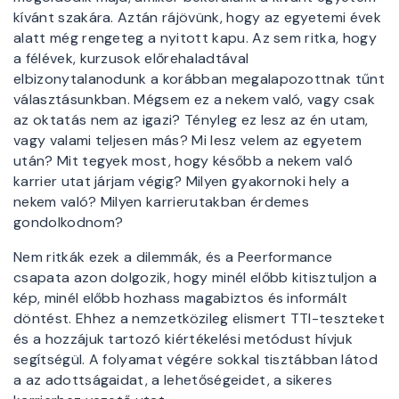
kívánt szakára. Aztán rájövünk, hogy az egyetemi évek
alatt még rengeteg a nyitott kapu. Az sem ritka, hogy
a félévek, kurzusok előrehaladtával
elbizonytalanodunk a korábban megalapozottnak tűnt
választásunkban. Mégsem ez a nekem való, vagy csak
az oktatás nem az igazi? Tényleg ez lesz az én utam,
vagy valami teljesen más? Mi lesz velem az egyetem
után? Mit tegyek most, hogy később a nekem való
karrier utat járjam végig? Milyen gyakornoki hely a
nekem való? Milyen karrierutakban érdemes
gondolkodnom?
Nem ritkák ezek a dilemmák, és a Peerformance
csapata azon dolgozik, hogy minél előbb kitisztuljon a
kép, minél előbb hozhass magabiztos és informált
döntést. Ehhez a nemzetközileg elismert TTI-teszteket
és a hozzájuk tartozó kiértékelési metódust hívjuk
segítségül. A folyamat végére sokkal tisztábban látod
a az adottságaidat, a lehetőségeidet, a sikeres