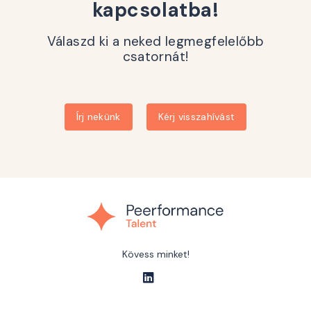
kapcsolatba!
Válaszd ki a neked legmegfelelőbb
csatornát!
Írj nekünk
Kérj visszahívást
Kövess minket!