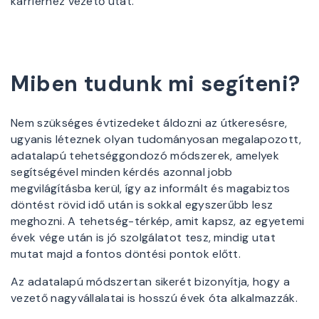
karrierhez vezető utat.
Miben tudunk mi segíteni?
Nem szükséges évtizedeket áldozni az útkeresésre,
ugyanis léteznek olyan tudományosan megalapozott,
adatalapú tehetséggondozó módszerek, amelyek
segítségével minden kérdés azonnal jobb
megvilágításba kerül, így az informált és magabiztos
döntést rövid idő után is sokkal egyszerűbb lesz
meghozni. A tehetség-térkép, amit kapsz, az egyetemi
évek vége után is jó szolgálatot tesz, mindig utat
mutat majd a fontos döntési pontok előtt.
Az adatalapú módszertan sikerét bizonyítja, hogy a
vezető nagyvállalatai is hosszú évek óta alkalmazzák.