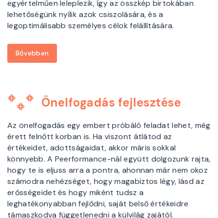
egyértelműen leleplezik, így az összkép birtokában
lehetőségünk nyílik azok csiszolására, és a
legoptimálisabb személyes célok felállítására.
Bővebben
Önelfogadás fejlesztése
Az önelfogadás egy embert próbáló feladat lehet, még
érett felnőtt korban is. Ha viszont átlátod az
értékeidet, adottságaidat, akkor máris sokkal
könnyebb. A Peerformance-nál együtt dolgozunk rajta,
hogy te is eljuss arra a pontra, ahonnan már nem okoz
számodra nehézséget, hogy magabiztos légy, lásd az
erősségeidet és hogy miként tudsz a
leghatékonyabban fejlődni, saját belső értékeidre
támaszkodva függetlenedni a külvilág zajától.